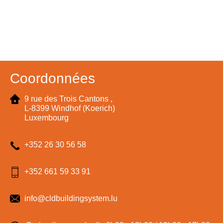
Coordonnées
9 rue des Trois Cantons ,
L-8399 Windhof (Koerich)
Luxembourg
+352 26 30 56 58
+352 661 59 33 91
info@cldbuildingsystem.lu